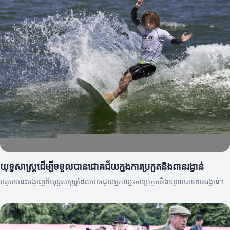
យុទ្ធសាស្ត្រដើម្បីទទួលបានជោគជ័យក្នុងការប្រកួតនិងពានរង្វាន់
អត្ថបទនេះបង្ហាញពីយុទ្ធសាស្ត្រដែលអាចជួយអ្នកឈ្នះការប្រកួតនិងទទួលបានពានរង្វាន់។