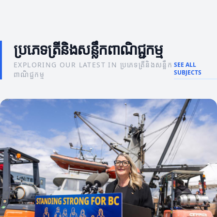
ប្រភេទត្រីនិងសន្លឹកពាណិជ្ជកម្ម
EXPLORING OUR LATEST IN ប្រភេទត្រីនិងសន្លឹក
SEE ALL
SUBJECTS
ពាណិជ្ជកម្ម