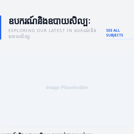
ឧបករណ៍និងឧបាយសិល្បៈ
EXPLORING OUR LATEST IN ឧបករណ៍និង
SEE ALL
SUBJECTS
ឧបាយសិល្បៈ