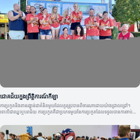
ជោគជ័យក្នុងព្រឹត្តិការណ៍កីឡា
ការប្រកួតនិងពានរង្វាន់ជាគំនិតមួយដែលគួរត្រូវបានពិចារណាដោយយ៉ាងជ្រាលជ្រៅ។
ទោះបីជាឈ្នះឬបរាជ័យ ការប្រកួតគឺជាប្រភេទមួយនៃការប្រកួតដែលទទួលបានការចាប់
អារម្មណ៍យ៉ាងខ្លាំង។