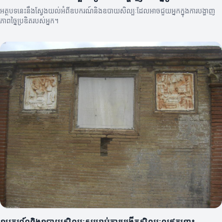
អត្ថបទនេះនឹងស្វែងយល់អំពីឧបករណ៍និងឧបាយសិល្បៈដែលអាចជួយអ្នកក្នុងការបង្ហាញ
ភាពច្នៃប្រឌិតរបស់អ្នក។