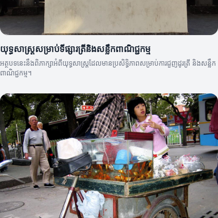
យុទ្ធសាស្ត្រសម្រាប់ទីផ្សារត្រីនិងសន្លឹកពាណិជ្ជកម្ម
អត្ថបទនេះនឹងពិភាក្សាអំពីយុទ្ធសាស្ត្រ​ដែលមានប្រសិទ្ធិភាពសម្រាប់ការជួញដូរ​ត្រី និងសន្លឹក
ពាណិជ្ជកម្ម។