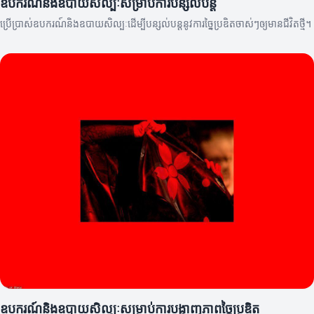
ឧបករណ៍និងឧបាយសិល្បៈសម្រាប់ការបន្សល់បន្ត
ប្រើប្រាស់ឧបករណ៍និងឧបាយសិល្បៈដើម្បីបន្សល់បន្តនូវការច្នៃប្រឌិតចាស់ៗឲ្យមានជីវិតថ្មី។
ឧបករណ៍និងឧបាយសិល្បៈសម្រាប់ការបង្ហាញភាពច្នៃប្រឌិត