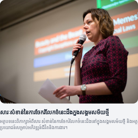
សារៈសំខាន់នៃការចែករំលែកចំនេះដឹងក្នុងសង្គមសម័យថ្មី
អត្ថបទនេះពិភាក្សាអំពីសារៈសំខាន់នៃការចែករំលែកចំនេះដឹងនៅក្នុងសង្គមសម័យថ្មី និងអត្ថ
ប្រយោជន៍សម្រាប់អភិវឌ្ឍន៍ជីវិតនិងការងារ។