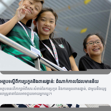
អត្ថបទស្តីពីការប្រកួតនិងពានរង្វាន់: ដំណាក់កាលដែលមានន័យ
អត្ថបទនេះពិភាក្សាអំពីសារៈសំខាន់នៃការប្រកួត និងការទទួលពានរង្វាន់, ជាមួយនឹងយុទ្ធ
សាស្ត្រនានាដែលអាចជួយអោយអ្នកឈ្នះ។