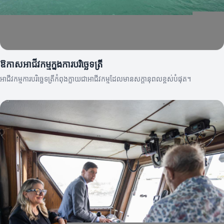
ឱកាសអាជីវកម្មក្នុងការបរិច្ឆេទត្រី
អាជីវកម្មការបរិច្ឆេទត្រីកំពុងក្លាយជាអាជីវកម្មដែលមានសក្តានុពលខ្ពស់បំផុត។