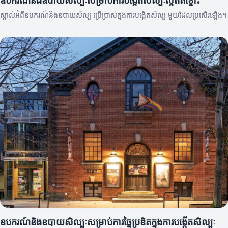
ឧបករណ៍និងឧបាយសិល្បៈសម្រាប់ការបង្កើតសិល្បៈល្អឥតខ្ចោះ
ស្គាល់អំពីឧបករណ៍និងឧបាយសិល្បៈប្រើប្រាស់ក្នុងការបង្កើតសិល្បៈមួយដែលប្រសើរឡើង។
ឧបករណ៍និងឧបាយសិល្បៈសម្រាប់ការច្នៃប្រឌិតក្នុងការបង្កើតសិល្បៈ