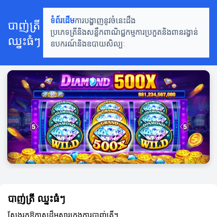
បាញ់ត្រី ឈ្នះធំៗ
ទំព័រដើម
ការបង្ហាញនូវចំនេះដឹង
បាញ់ត្រី
ប្រភេទត្រីនិងសន្លឹកពាណិជ្ជកម្ម
ការប្រកួតនិងពានរង្វាន់
ឈ្នះធំៗ
ឧបករណ៍និងឧបាយសិល្បៈ
បាញ់ត្រី ឈ្នះធំៗ
ស្វែងរកឱកាសដ៏អស្ចារ្យក្នុងការបាញ់ត្រី។