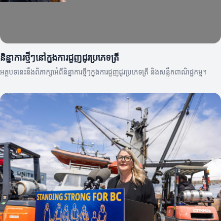
និន្នាការថ្មីៗនៅក្នុងការជួញដូរប្រភេទត្រី
អត្ថបទនេះនឹងពិភាក្សាអំពីនិន្នាការថ្មីៗក្នុងការជួញដូរប្រភេទត្រី និងសន្លឹកពាណិជ្ជកម្ម។