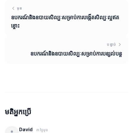
មុន
ឧបករណ៍និងឧបាយសិល្បៈសម្រាប់ការបង្កើតសិល្បៈល្អឥត
ខ្ចោះ
បន្ទាប់
ឧបករណ៍និងឧបាយសិល្បៈសម្រាប់ការបន្សល់បន្ត
មតិអ្នកប្រើ
David
៣ ថ្ងៃមុន