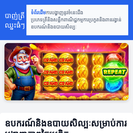
ទំព័រដើម
ការបង្ហាញនូវចំនេះដឹង
បាញ់ត្រី
ប្រភេទត្រីនិងសន្លឹកពាណិជ្ជកម្ម
ការប្រកួតនិងពានរង្វាន់
ឈ្នះធំៗ
ឧបករណ៍និងឧបាយសិល្បៈ
ឧបករណ៍និងឧបាយសិល្បៈសម្រាប់ការ