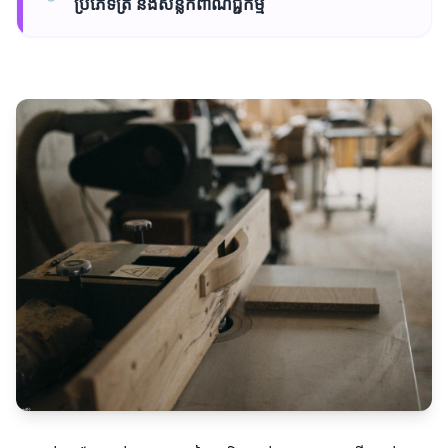
ប្រភេទត្រី និងសន្លឹកពាណិជ្ជកម្ម