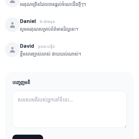
អរគុណច្រើនដែលបានផ្តល់ចំណេះដឹងថ្មីៗ។
Daniel
២ ម៉ោងមុន
សូមអរគុណសម្រាប់ព័ត៌មានដ៏ល្អនេះ។
David
មុននេះបន្តិច
ខ្លឹមសារច្បាស់លាស់ ងាយយល់ណាស់។
បញ្ចេញមតិ