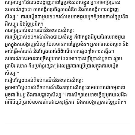
សម្រាប់អ្នកដែលចង់បង្ហាញភាពច្នៃប្រឌិតរបស់ខ្លួន អ្នកអាចប្រើប្រាស់
ឧបករណ៍ដូចជា ការបង្កើតនូវចិត្តភាគគំនិត និងការបង្កើតការបង្ហាញ
សិល្បៈ។ ការបង្កើតជាមួយឧបករណ៍នេះអាចជួយអ្នកឱ្យមានភាពច្នៃប្រឌិត
ដ៏សម្បូរ និងច្នៃប្រឌិត។
ការប្រើប្រាស់ឧបករណ៍និងឧបាយសិល្បៈ
ការប្រើប្រាស់ឧបករណ៍និងឧបាយសិល្បៈគឺជាគន្លងដ៏មួយដែលអាចជួយ
អ្នកក្នុងការបង្ហាញសិល្បៈដែលមានភាពច្នៃប្រឌិត។ អ្នកអាចឈប់ស្ងាត់ និង
ចាប់ផ្តើមកំណត់ និងស្វែងយល់ពីដំណើរការផ្សេងៗនៃការបង្កើត។
ឧបករណ៍នេះមានជាច្រើនប្រភេទដែលអាចបានប្រើប្រាស់ដូចជា ស្លាប
ព្រាប័រ ឈាន និងប្រព័ន្ធផ្សេងៗដែលត្រូវបានប្រើប្រាស់ក្នុងការបង្កើត
សិល្បៈ។
របៀបស្វែងយល់ពីឧបករណ៍និងឧបាយសិល្បៈ
អ្នកអាចស្វែងយល់ពីឧបករណ៍និងឧបាយសិល្បៈតាមរយៈសេវាកម្មនានា
ដូចជា វីដេអូ និងការបង្ហាញសិល្បៈ។ ការសិក្សានេះអាចធ្វើឲ្យអ្នកយល់ដឹង
អំពីវិធីប្រើប្រាស់ឧបករណ៍ដោយសុវត្ថិភាព និងការបង្ហាញភាពច្នៃប្រឌិត។