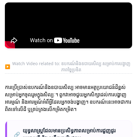
Watch Video related to: ឧបករណ៍និងឧបាយសិល្បៈសម្រាប់ការបង្ហាញ
▶
ភាពច្នៃប្រឌិត
ការប្រើប្រាស់ឧបករណ៍និងឧបាយសិល្បៈអាចមានអត្ថប្រយោជន៍ដ៏ខ្ពស់
សម្រាប់អ្នកចូលរួមក្នុងសិល្បៈ។ ពួកវាអាចជួយអ្នកសិក្សាដល់ការបង្ហាញ
អារម្មណ៍ និងអារម្មណ៍អំពីអ្វីដែលអ្នកចង់បង្ហាញ។ ឧបករណ៍នេះអាចជាការ
ពិតទៅលើដី ឬគ្រប់គ្រងលើកម្រិតកម្រិត។
យុទ្ធសាស្ត្រដែលមានប្រសិទ្ធភាពសម្រាប់ការជួញដូរ
🔗