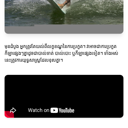
មុនដំបូង អ្នកត្រូវតែយល់ពីលក្ខខណ្ឌនៃការប្រកួត។ វាអាចជាការប្រកួត
កីឡាផ្សេងៗគ្នាដូចជាបាល់ទាត់ បាល់បោះ ឬកីឡាផ្សេងទៀត។ ទាំងអស់
នេះត្រូវការយុទ្ធសាស្ត្រដែលខុសគ្នា។