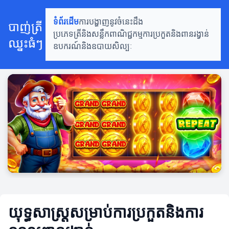
ទំព័រដើម
ការបង្ហាញនូវចំនេះដឹង
បាញ់ត្រី
ប្រភេទត្រីនិងសន្លឹកពាណិជ្ជកម្ម
ការប្រកួតនិងពានរង្វាន់
ឈ្នះធំៗ
ឧបករណ៍និងឧបាយសិល្បៈ
យុទ្ធសាស្ត្រសម្រាប់ការប្រកួតនិងការ