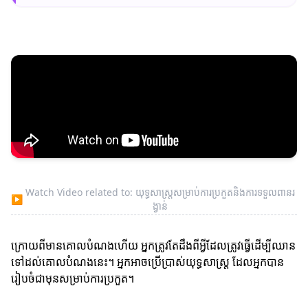
Watch Video related to: យុទ្ធសាស្ត្រសម្រាប់ការប្រកួតនិងការទទួលពានរ
▶
ង្វាន់
ក្រោយពីមានគោលបំណងហើយ អ្នកត្រូវតែដឹងពីអ្វីដែលត្រូវធ្វើដើម្បីឈាន
ទៅដល់គោលបំណងនេះ។ អ្នកអាចប្រើប្រាស់យុទ្ធសាស្ត្រ ដែលអ្នកបាន
រៀបចំជាមុនសម្រាប់ការប្រកួត។