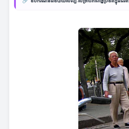
🔗
ឧបករណ៍និងឧបាយសិល្បៈសម្រាប់ភាពច្នៃប្រឌិតក្នុងជីវិតប្រ