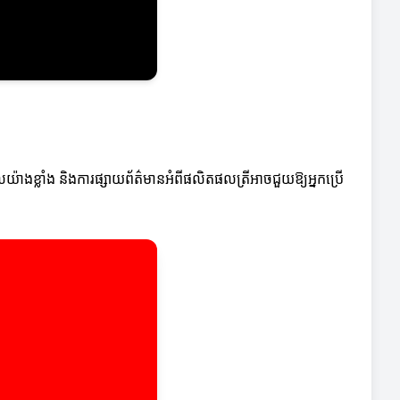
៉ាងខ្លាំង និងការផ្សាយព័ត៌មានអំពីផលិតផលត្រីអាចជួយឱ្យអ្នកប្រើ