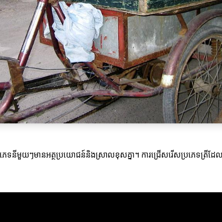
 ប្រភេទនីមួយៗមានអត្ថប្រយោជន៍និងស្រាលខុសគ្នា។ ការជ្រើសរើសប្រភេទត្រីដែលត