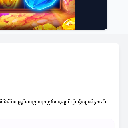
វិធីសាស្ត្រដែលក្រុមហ៊ុនត្រូវតែអនុវត្តដើម្បីបង្កើនប្រសិទ្ធភាពនៃ