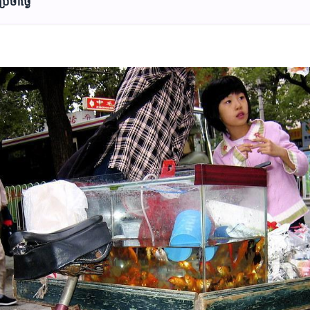
ចាំថ្ងៃ