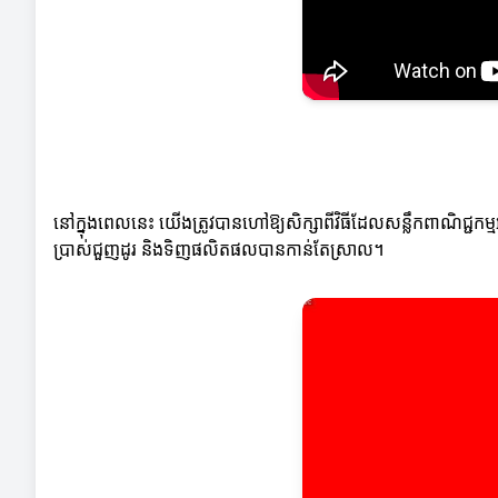
នៅក្នុងពេលនេះ យើងត្រូវបានហៅឱ្យសិក្សាពីវិធីដែលសន្លឹកពាណិជ្ជកម
ប្រាស់ជួញដូរ និងទិញផលិតផលបានកាន់តែស្រាល។