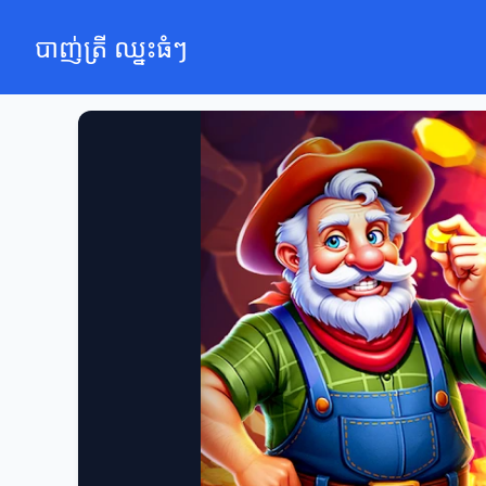
បាញ់ត្រី ឈ្នះធំៗ