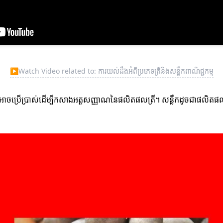
▶
Watch Video related to: ការយល់ដឹងអំពីប្រភេទត្រីនិងសន្លឹកពាណិជ្ជកម្ម
្មអាចប្រើប្រាស់ដើម្បីកសាងអត្តសញ្ញាណនៃផលិតផលត្រី។ សន្លឹកដូចជាផលិតផលយ