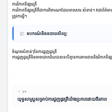
ការវិភាគទីផ្សារត្រី
ការវិភាគទីផ្សារត្រីគឺជាការពិចារណាដែលមានសារៈសំខាន់។ វាជាព័ត៌មានល
ត្រូវការអ្វី។
📰
ឧបករណ៍និងឧបាយសិល្បៈ
ចំណុចសំខាន់ៗនៃការជួញដូរត្រី
ការជួញដូរត្រីមិនអាចជោគជ័យបានទេបើគ្មានការតាមដាននិងវិភាគទីផ្សា
មុន
យុទ្ធសាស្ត្រសម្រាប់ការជួញដូរត្រីយ៉ាងប្រកបដោយចីរភាព