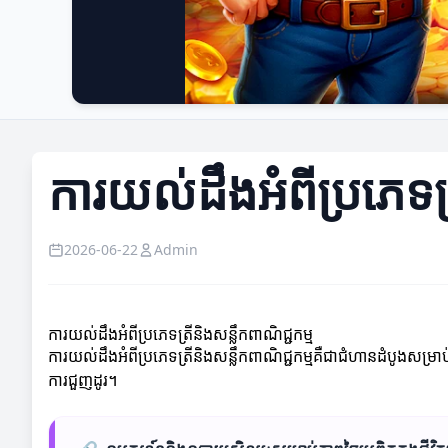
ការយល់ដឹងអំពីប្រភេទត្
2026-06-22
Admin
ការយល់ដឹងអំពីប្រភេទត្រីនិងសន្លឹកពាណិជ្ជកម្ម
ការយល់ដឹងអំពីប្រភេទត្រីនិងសន្លឹកពាណិជ្ជកម្មគឺជាជំហានដំបូងសម្រាប់ជ
ការជួញដូរ។