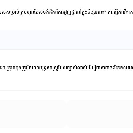
្អសម្រាប់ក្រុមហ៊ុនដែលចង់ដឹងពីការជួញដូរនៅក្នុងទីផ្សារនេះ។ ការធ្វើការវិភា
រ។ ក្រុមហ៊ុនត្រូវតែមានយុទ្ធសាស្ត្រដែលច្បាស់លាស់ដើម្បីធានាថាផលិតផលរប