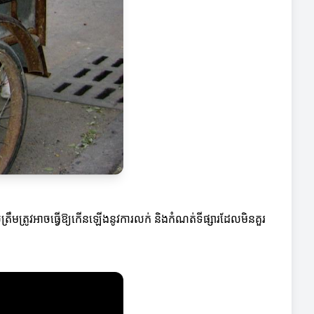
្រឹមត្រូវអាចធ្វើឱ្យកើនឡើងនូវការលក់ និងកំណត់ទីផ្សារដែលមិនគួរ