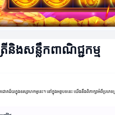
រីនិងសន្លឹកពាណិជ្ជកម្ម
ោគជ័យក្នុងឧស្សាហកម្មនេះ។ នៅក្នុងអត្ថបទនេះ យើងនឹងពិភាក្សាអំពីប្រភេទត្រីនិង