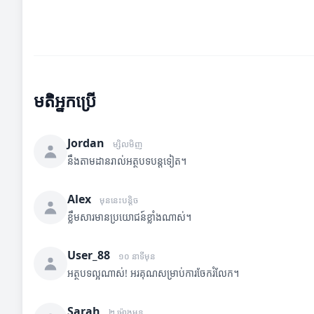
មតិអ្នកប្រើ
Jordan
ម្សិលមិញ
នឹងតាមដានរាល់អត្ថបទបន្តទៀត។
Alex
មុននេះបន្តិច
ខ្លឹមសារមានប្រយោជន៍ខ្លាំងណាស់។
User_88
១០ នាទីមុន
អត្ថបទល្អណាស់! អរគុណសម្រាប់ការចែករំលែក។
Sarah
២ ម៉ោងមុន