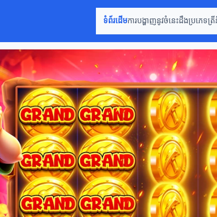
ទំព័រដើម
ការបង្ហាញនូវចំនេះដឹង
ប្រភេទត្រី