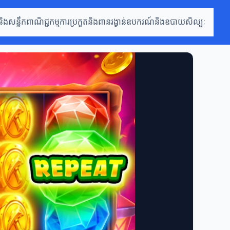
និងសន្លឹកពាណិជ្ជកម្ម
ការប្រកួតនិងពានរង្វាន់
ឧបករណ៍និងឧបាយសិល្បៈ