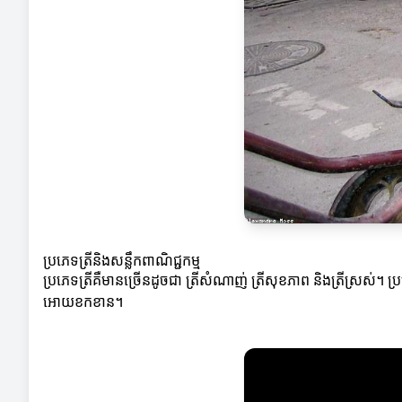
ប្រភេទត្រីនិងសន្លឹកពាណិជ្ជកម្ម
ប្រភេទត្រីគឺមានច្រើនដូចជា ត្រីសំណាញ់ ត្រីសុខភាព និងត្រីស្រស់។
អោយខកខាន។