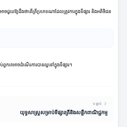
គអាចជួយឱ្យដឹងថាតើត្រីប្រភេទណាដែលត្រូវការក្នុងទីផ្សារ និងអតិថិជន
ស់ពួកគេអាចដំណើរការបានល្អនៅក្នុងទីផ្សារ។
បន្ទាប់
យុទ្ធសាស្ត្រសម្រាប់ទីផ្សារត្រីនិងសន្លឹកពាណិជ្ជកម្ម