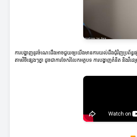
ការបង្ហាញនូវចំណេះដឹងអាចជួយឲ្យយើងមានការយល់ដឹងជុំវិញប្រព័ន្ធផ្
តាមវិថីផ្សេងៗគ្នា ដូចជាការចែករំលែកអត្ថបទ ការបង្ហាញគំនិត និងវីដេអ