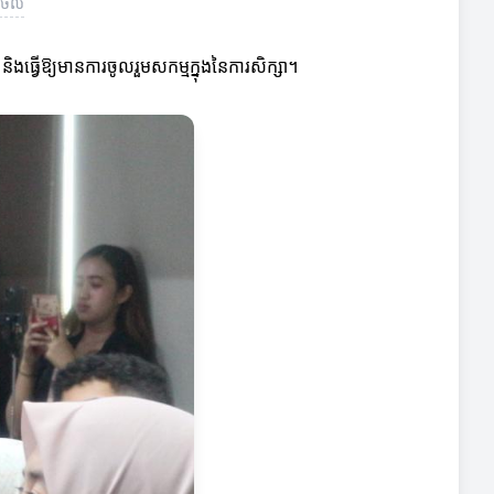
ជីថល
ងធ្វើឱ្យមានការចូលរួមសកម្មក្នុងនៃការសិក្សា។