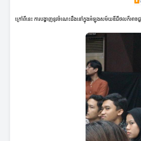
▶
ក្រៅពីនេះ ការបង្ហាញនូវចំណេះដឹងនៅក្នុងអំឡុងសម័យឌីជីថលក៏អាចជួយអ