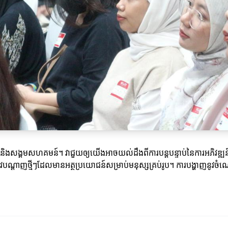
ធម៌ និងសង្គមសហគមន៍។ វាជួយឲ្យយើងអាចយល់ដឹងពីការបន្តបន្ទាប់នៃការអភិវឌ្ឍ
ូវបណ្តាញថ្មីៗដែលមានអត្ថប្រយោជន៍សម្រាប់មនុស្សគ្រប់រូប។ ការបង្ហាញនូវចំណេះដឹ