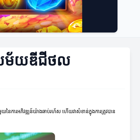
ងសម័យឌីជីថល
មួយនៃការអភិវឌ្ឍន៍​យ៉ាងឆាប់រហ័ស ហើយវាសំខាន់ក្នុងការត្រូវបាន