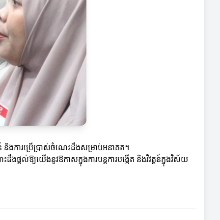
ន៍ និងការប្រើប្រាស់ចំណេះដឹងសម្រាប់អនាគត។
ងផ្តល់ឱ្យយើងនូវឱកាសក្នុងការបន្ដការបង្កើត និងវិវត្តន៍ក្នុងវិស័យ