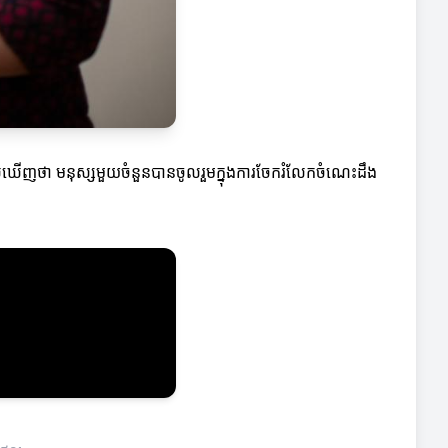
ចមើលឃើញថា មនុស្សមួយចំនួនបានចូលរួមក្នុងការចែករំលែកចំណេះដឹង