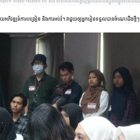
Watch Video related to: សារៈសំខាន់នៃការបង្ហាញនូវចំណេះដឹងក្នុងអំឡុងសម័យឌី
ភិវឌ្ឍន៍ការបង្រៀន និងការអប់រំ។ វាជួយឲ្យអ្នករៀនទទួលបានចំណេះដឹងថ្មីៗ និ