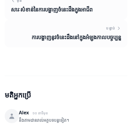
មុន
សារៈសំខាន់នៃការបង្ហាញចំនេះដឹងក្នុងអាជីព
បន្ទាប់
ការបង្ហាញនូវចំនេះដឹងនៅក្នុងអំឡុងកាលបច្ចុប្បន្ន
មតិអ្នកប្រើ
Alex
១០ នាទីមុន
នឹងតាមដានរាល់អត្ថបទបន្តទៀត។