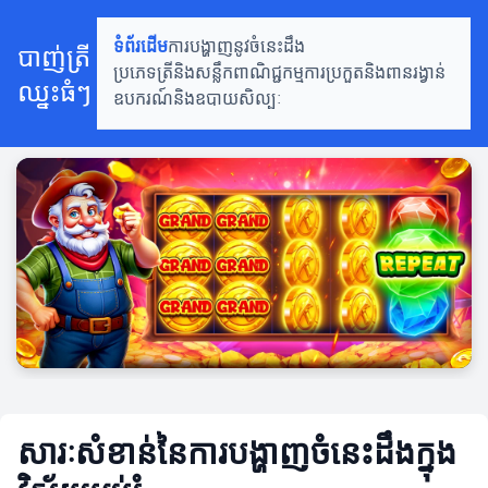
ទំព័រដើម
ការបង្ហាញនូវចំនេះដឹង
បាញ់ត្រី
ប្រភេទត្រីនិងសន្លឹកពាណិជ្ជកម្ម
ការប្រកួតនិងពានរង្វាន់
ឈ្នះធំៗ
ឧបករណ៍និងឧបាយសិល្បៈ
សារៈសំខាន់នៃការបង្ហាញចំនេះដឹងក្នុង