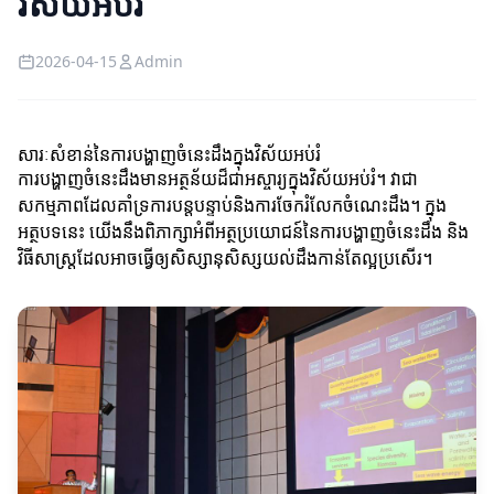
វិស័យអប់រំ
2026-04-15
Admin
សារៈសំខាន់នៃការបង្ហាញចំនេះដឹងក្នុងវិស័យអប់រំ
ការបង្ហាញចំនេះដឹងមានអត្ថន័យដ៏ជាអស្ចារ្យក្នុងវិស័យអប់រំ។ វាជា
សកម្មភាពដែលគាំទ្រការបន្តបន្ទាប់និងការចែករំលែកចំណេះដឹង។ ក្នុង
អត្ថបទនេះ យើងនឹងពិភាក្សាអំពីអត្ថប្រយោជន៍នៃការបង្ហាញចំនេះដឹង និង
វិធីសាស្ត្រដែលអាចធ្វើឲ្យសិស្សានុសិស្សយល់ដឹងកាន់តែល្អប្រសើរ។