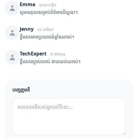
Emma
មុននេះបន្តិច
សូមអរគុណសម្រាប់ព័ត៌មានដ៏ល្អនេះ។
Jenny
១០ នាទីមុន
ខ្លឹមសារមានប្រយោជន៍ខ្លាំងណាស់។
TechExpert
២ ម៉ោងមុន
ខ្លឹមសារច្បាស់លាស់ ងាយយល់ណាស់។
បញ្ចេញមតិ