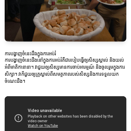
ការបង្ហាញចំនេះដឹងក្នុងការអប់រំ
ការបង្ហាញចំនេះដឹងនៅក្នុងការអប់រំគឺជារបៀបធ្វើឲ្យសិស្សស្គាល់ និងយល់
អំពីមាតិកានានា។ វាជួយឲ្យសិស្សមានការចាប់អារម្មណ៍ និងចូលរួមក្នុងការ
សិក្សា។ វាក៏ជួយឲ្យគ្រូស្គាល់ពីសមត្ថភាពរបស់សិស្សនិងការទទួលយក
ចំណេះដឹង។