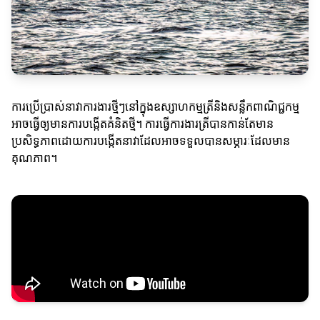
ការប្រើប្រាស់នាវាការងារថ្មីៗនៅក្នុងឧស្សាហកម្មត្រីនិងសន្លឹកពាណិជ្ជកម្ម
អាចធ្វើឲ្យមានការបង្កើតគំនិតថ្មី។ ការធ្វើការងារត្រីបានកាន់តែមាន
ប្រសិទ្ធភាពដោយការបង្កើតនាវាដែលអាចទទួលបានសម្ភារៈដែលមាន
គុណភាព។