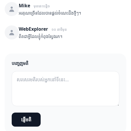
Mike
មុននេះបន្តិច
អរគុណច្រើនដែលបានផ្តល់ចំណេះដឹងថ្មីៗ។
WebExplorer
១០ នាទីមុន
ពិតជាអ្វីដែលខ្ញុំកំពុងស្វែងរក។
បញ្ចេញមតិ
ផ្ញើមតិ