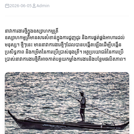
2026-06-05
Admin
នាវាការងារថ្មីក្នុងឧស្សាហកម្មត្រី
ឧស្សាហកម្មត្រីមានសារសំខាន់ក្នុងការជួញដូរ និងការផ្គត់ផ្គង់អាហារដល់
មនុស្ស។ ថ្មីៗនេះ មាននាវាការងារថ្មីៗដែលបានបង្កើតឡើងដើម្បីបង្កើន
ប្រសិទ្ធភាព និងកម្រិតនៃការប្រើប្រាស់ធុងត្រី។ អត្ថប្រយោជន៍នៃការប្រើ
ប្រាស់នាវាការងារថ្មីគឺអាចកាត់បន្ថយកម្លាំងការងារនិងបន្ថែមផលិតភាព។