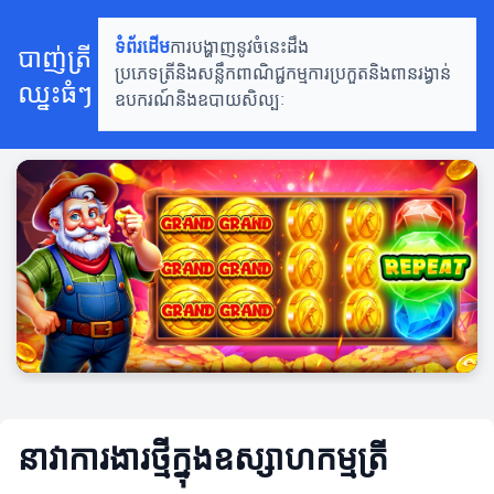
ទំព័រដើម
ការបង្ហាញនូវចំនេះដឹង
បាញ់ត្រី
ប្រភេទត្រីនិងសន្លឹកពាណិជ្ជកម្ម
ការប្រកួតនិងពានរង្វាន់
ឈ្នះធំៗ
ឧបករណ៍និងឧបាយសិល្បៈ
នាវាការងារថ្មីក្នុងឧស្សាហកម្មត្រី