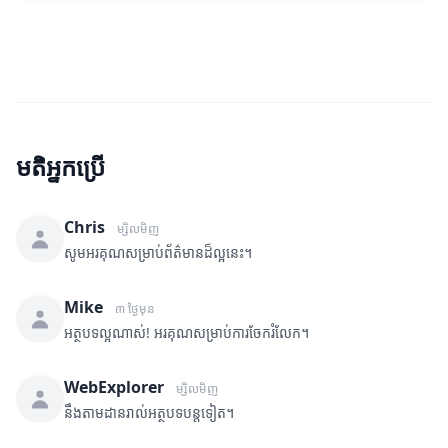
មតិអ្នកប្រើ
Chris
ម្សិលមិញ
សូមអរគុណសម្រាប់ព័ត៌មានដ៏ល្អនេះ។
Mike
៣ ថ្ងៃមុន
អត្ថបទល្អណាស់! អរគុណសម្រាប់ការចែករំលែក។
WebExplorer
ម្សិលមិញ
នឹងតាមដានរាល់អត្ថបទបន្តទៀត។