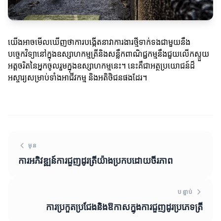
យើងអាចមើលឃើញថាការបង្កើតនាវាការងារថ្មីទាក់ទងជាមួយនឹង
បច្ចេកវិទ្យានៅក្នុងឧស្សាហកម្មត្រីនិងសន្លឹកពាណិជ្ជកម្មនឹងជួយលើកស្ទួយ
អត្តចរិតនៃអ្នកចូលរួមក្នុងឧស្សាហកម្មនេះ។ នេះគឺជាអត្ថប្រយោជន៍ដ៏
អស្ចារ្យសម្រាប់ទាំងអាជីវកម្ម និងអតិថិជនផងដែរ។
មុន
ការអភិវឌ្ឍន៍ការជួញដូរត្រីយ៉ាងប្រកបដោយចីរភាព
បន្ទាប់
ការប្រកួតប្រជែងនិងឱកាសក្នុងការជួញដូរប្រភេទត្រី