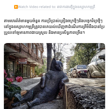
▶
Watch Video related to: នាវាការងារថ្មីក្នុងឧស្សាហកម្មត្រី
តាមសារព័ត៌មានមួយចំនួន ការប្រើប្រាស់គ្រឿងចក្រថ្មីៗនិងបច្ចេកវិទ្យាថ្មីៗ
នៅក្នុងឧស្សាហកម្មត្រីត្រូវបានគេយល់ឃើញថាដំណើរការត្រីមីនឹងបានប្រែ
ប្រួលទៅឲ្យមានភាពងាយស្រួល និងមានប្រសិទ្ធភាពច្រើន។