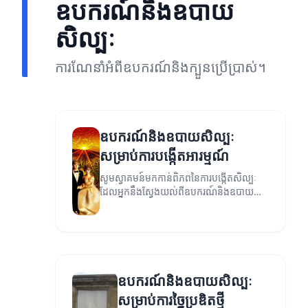
ឧបករណ៍និងឧបាយ
សិល្បៈ
ការណែនាំអំពីឧបករណ៍និងក្បួនប្រើប្រាស់។
ឧបករណ៍និងឧបាយសិល្បៈ
សម្រាប់ការបង្កើតអារម្មណ៍
សូមស្វាគមន៍មកកាន់ពិភពនៃការបង្កើតសិល្បៈ
ដែលអ្នកនឹងស្វែងយល់ពីឧបករណ៍និងឧបាយ
សិល្បៈដែលអាចជួយបង្កើតអារម្មណ៍និងចរិតក្នុង
សិល្បៈរបស់អ្នក។
ឧបករណ៍និងឧបាយសិល្បៈ
សម្រាប់ការច្នៃប្រឌិតថ្មី