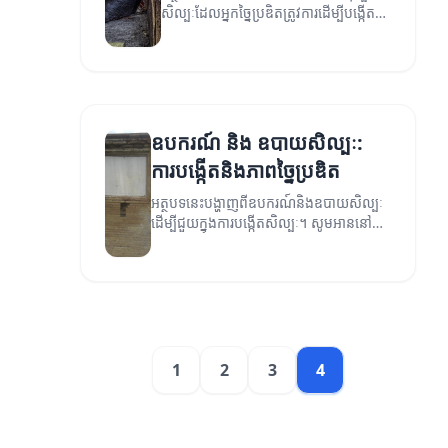
សិល្បៈដែលអ្នកច្នៃប្រឌិតត្រូវការដើម្បីបង្កើត
ស្នាដៃដ៏អស្ចារ្យ។
ឧបករណ៍ និង ឧបាយសិល្បៈ:
ការបង្កើតនិងភាពច្នៃប្រឌិត
អត្ថបទនេះបង្ហាញពីឧបករណ៍និងឧបាយសិល្បៈ
ដើម្បីជួយក្នុងការបង្កើតសិល្បៈ។ សូមអាននៅ
ទីនេះសម្រាប់ដំណឹងថ្មីៗ និងព័តមានល្អៗ។
1
2
3
4