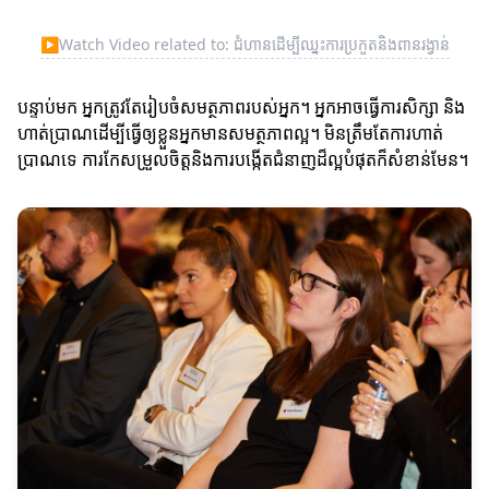
▶
Watch Video related to: ជំហានដើម្បីឈ្នះការប្រកួតនិងពានរង្វាន់
បន្ទាប់មក អ្នកត្រូវតែរៀបចំសមត្ថភាពរបស់អ្នក។ អ្នកអាចធ្វើការសិក្សា និង
ហាត់ប្រាណដើម្បីធ្វើឲ្យខ្លួនអ្នកមានសមត្ថភាពល្អ។ មិនត្រឹមតែការហាត់
ប្រាណទេ ការកែសម្រួលចិត្តនិងការបង្កើតជំនាញដ៏ល្អបំផុតក៏សំខាន់មែន។