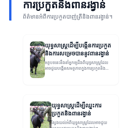
ការប្រកួតនិងពានរង្វាន់
ព័ត៌មានអំពីការប្រកួតបាញ់ត្រីនិងពានរង្វាន់។
យុទ្ធសាស្ត្រដើម្បីបង្កើនការប្រកួត
និងការសម្រេចបាននូវពានរង្វាន់
អត្ថបទនេះនឹងនាំអ្នកឲ្យដឹងពីយុទ្ធសាស្ត្រដែល
អាចជួយបង្កើនសមត្ថភាពក្នុងការប្រកួតនិងការ
ប្រកួតសម្រាប់ពានរង្វាន់។
យុទ្ធសាស្ត្រ​ដើម្បី​ឈ្នះ​ការ
ប្រកួត​និង​ពាន​រង្វាន់
ស្វែងយល់អំពីយុទ្ធសាស្ត្រដែលអាចជួយ